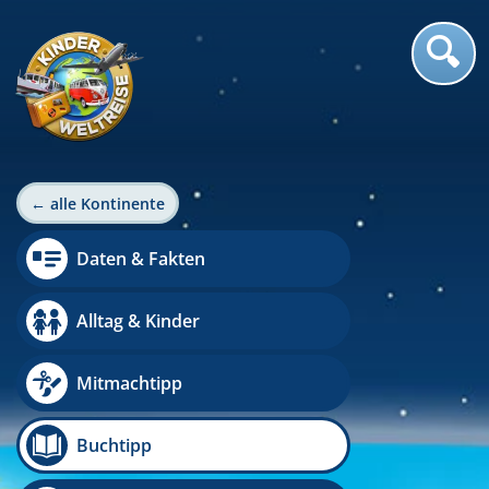
← alle Kontinente
Daten & Fakten
Alltag & Kinder
Mitmachtipp
Buchtipp