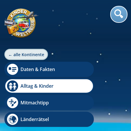
← alle Kontinente
Daten & Fakten
Alltag & Kinder
Mitmachtipp
Länderrätsel