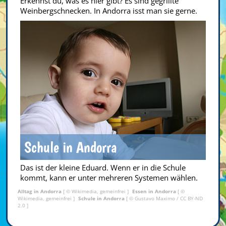
Erkennst du, was es hier gibt? Es sind gegrillte
Weinbergschnecken. In Andorra isst man sie gerne.
Schule in Andorra
Das ist der kleine Eduard. Wenn er in die Schule
kommt, kann er unter mehreren Systemen wählen.
Alltag in Andorra
[ © Wikimedia, gemeinfrei ]
Essen in Andorra
[ ©
Wikimedia, gemeinfrei ]
Schule in Andorra
[ ©
Gustavo Maximo
/
CC BY-ND
2.0
]