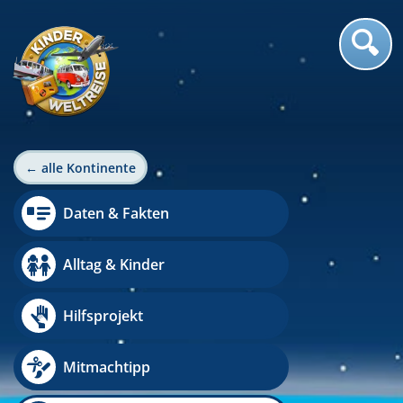
← alle Kontinente
Daten & Fakten
Alltag & Kinder
Hilfsprojekt
Mitmachtipp