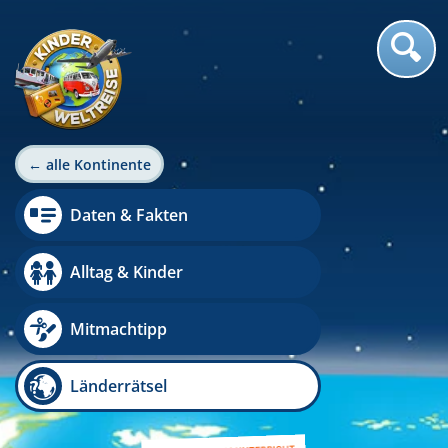
← alle Kontinente
Daten & Fakten
Alltag & Kinder
Mitmachtipp
Länderrätsel