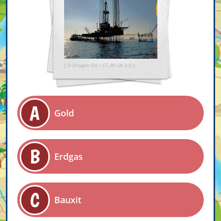
[ ©
Dragon Oil
/
CC BY-SA 3.0
]
A
Gold
B
Erdgas
C
Bauxit