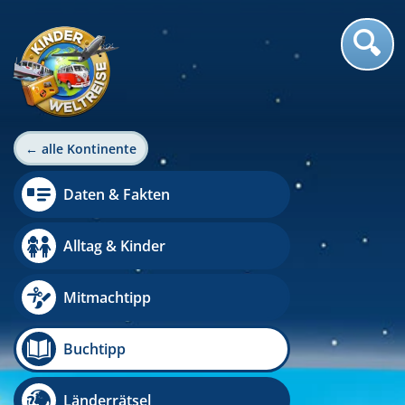
← alle Kontinente
Daten & Fakten
Alltag & Kinder
Mitmachtipp
Buchtipp
Länderrätsel