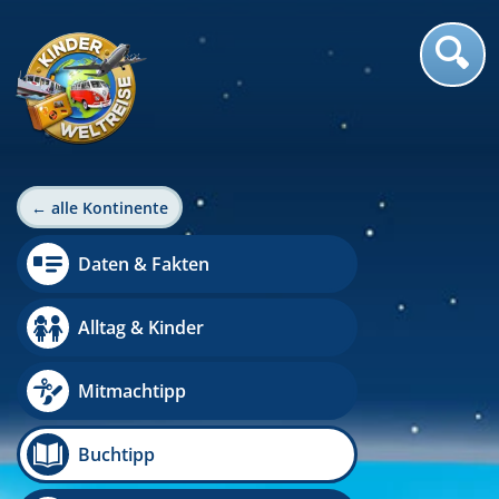
← alle Kontinente
Daten & Fakten
Alltag & Kinder
Mitmachtipp
Buchtipp