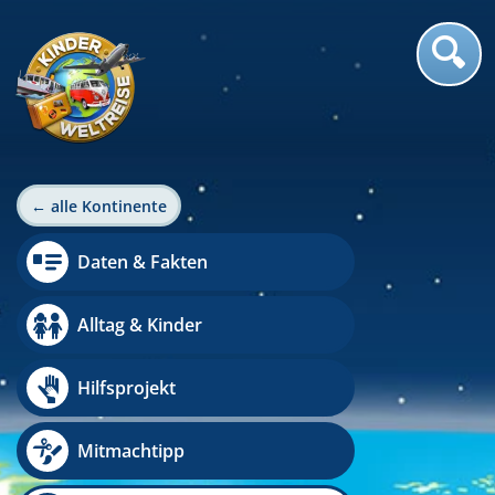
← alle Kontinente
Daten & Fakten
Alltag & Kinder
Hilfsprojekt
Mitmachtipp