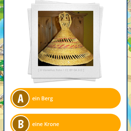
[ ©
Vanellus Foto
/
CC BY-SA 3.0
]
A
ein Berg
B
eine Krone