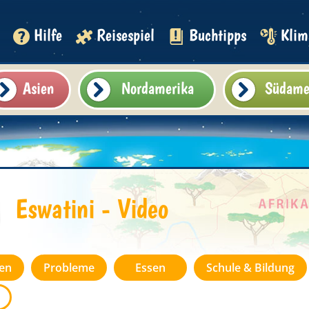
Hilfe
Reisespiel
Buchtipps
Klim
Asien
Nordamerika
Südame
Eswatini - Video
nen
Probleme
Essen
Schule & Bildung