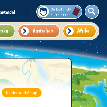
Du bist nicht
awandel
eingeloggt
rika
Australien
Afrika
Kinder und Alltag