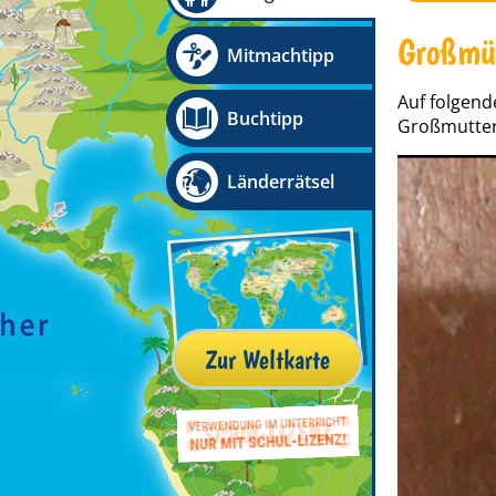
Großmüt
Mitmachtipp
Auf folgend
Buchtipp
Großmutter
Länderrätsel
Zur Weltkarte