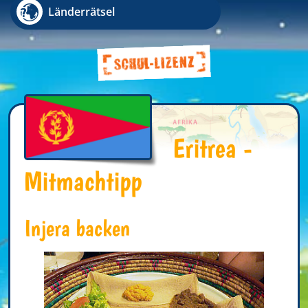
Länderrätsel
Eritrea -
Mitmachtipp
Injera backen