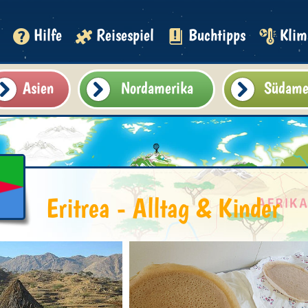
Hilfe
Reisespiel
Buchtipps
Klim
Asien
Nordamerika
Südame
Eritrea - Alltag & Kinder