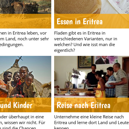
Essen in Eritrea
en in Eritrea leben, vor
Fladen gibt es in Eritrea in
em Land, noch unter sehr
verschiedenen Varianten, nur in
edingungen.
welchen? Und wie isst man die
eigentlich?
 und Kinder
Reise nach Eritrea
nder überhaupt in eine
Unternehme eine kleine Reise nach
, wissen wir nicht. Für
Eritrea und lerne dort Land und Leute
 sind die Chancen
kennen.