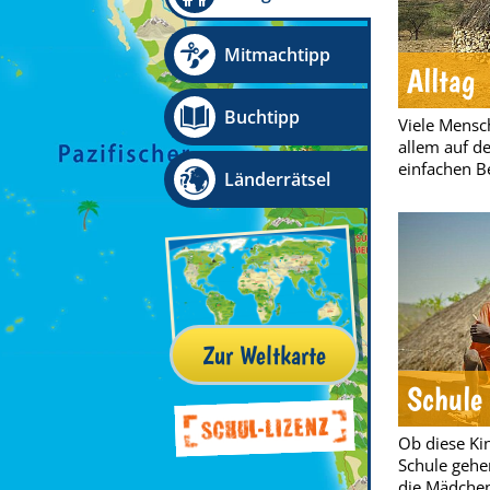
Mitmachtipp
Alltag
Buchtipp
Viele Mensch
allem auf d
einfachen B
Länderrätsel
Zur Weltkarte
Schule
Ob diese Ki
Schule gehen
die Mädchen