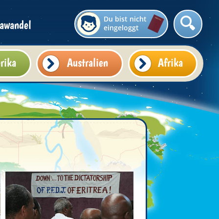
Du bist nicht
awandel
eingeloggt
rika
Australien
Afrika